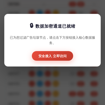
3467084
—
—
小
单
3467083
9
1
1
11
小
双
对
3467082
1
5
8
14
大
双
对
数据加密通道已就绪
3467081
5
2
6
13
大
单
对
已为您过滤广告垃圾节点，请点击下方按钮接入核心数据服
务。
3467080
5
2
9
16
大
单
对
3467079
8
9
9
26
小
单
错
安全接入 立即访问
3467078
3
7
7
17
小
单
对
3467077
4
6
9
19
小
单
对
3467076
1
3
2
06
大
双
对
3467075
6
8
9
23
大
单
对
3467074
9
2
2
13
大
单
对